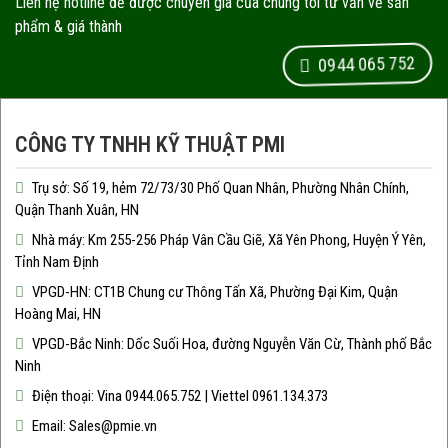
Liên hệ hotline để được chuyên gia của chúng tôi tư vấn về sản
phẩm & giá thành
0944 065 752
CÔNG TY TNHH KỸ THUẬT PMI
Trụ sở: Số 19, hẻm 72/73/30 Phố Quan Nhân, Phường Nhân Chính,
Quận Thanh Xuân, HN
Nhà máy: Km 255-256 Pháp Vân Cầu Giẽ, Xã Yên Phong, Huyện Ý Yên,
Tỉnh Nam Định
VPGD-HN: CT1B Chung cư Thông Tấn Xã, Phường Đại Kim, Quận
Hoàng Mai, HN
VPGD-Bắc Ninh: Dốc Suối Hoa, đường Nguyễn Văn Cừ, Thành phố Bắc
Ninh
Điện thoại: Vina 0944.065.752 | Viettel 0961.134.373
Email: Sales@pmie.vn