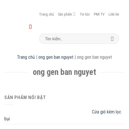
Trang chủ
Sản phẩm
Tin tức
PMI TV
Liên hệ
Search
for:
Trang chủ
|
ong gen ban nguyet
|
ong gen ban nguyet
ong gen ban nguyet
SẢN PHẨM NỔI BẬT
Cửa gió kèm lọc
bụi