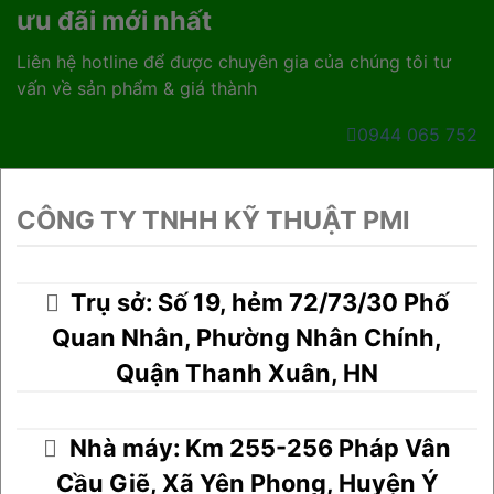
ưu đãi mới nhất
Liên hệ hotline để được chuyên gia của chúng tôi tư
vấn về sản phẩm & giá thành
0944 065 752
CÔNG TY TNHH KỸ THUẬT PMI
Trụ sở: Số 19, hẻm 72/73/30 Phố
Quan Nhân, Phường Nhân Chính,
Quận Thanh Xuân, HN
Nhà máy: Km 255-256 Pháp Vân
Cầu Giẽ, Xã Yên Phong, Huyện Ý