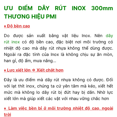
ƯU ĐIỂM DÂY RÚT INOX 300mm
THƯƠNG HIỆU PMI
♦ Độ bền cao
Do được sản xuất bằng vật liệu Inox. Nên
dây
rút inox
có độ bền cao, đặc biệt nơi môi trường có
nhiệt độ cao mà dây rút nhựa không thể dùng được.
Ngoài ra đặc tính của Inox là không chịu sự ăn mòn,
han gỉ, độ ẩm, mưa nắng…
♦ Lực xiết lớn ⇒ Xiết chặt hơn
Đây là ưu điểm mà dây rút nhựa không có được. Đối
với lạt thít inox, chúng ta cứ yên tâm mà kéo, xiết hết
mức mà không lo dây rút bị đứt hay bị dãn. Nhờ lực
xiết lớn mà giúp xiết các vật với nhau vững chắc hơn
♦ Làm việc bền bỉ ở môi trường nhiệt độ cao, ngoài
trời