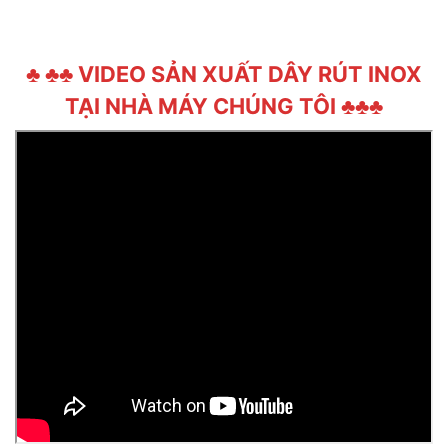
♣ ♣♣ VIDEO SẢN XUẤT DÂY RÚT INOX
TẠI NHÀ MÁY CHÚNG TÔI ♣♣♣