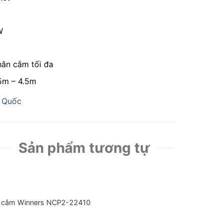
W
hân cắm tối đa
.5m – 4.5m
 Quốc
Sản phẩm tương tự
 cắm Winners NCP2-22410