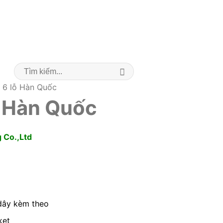
.752
Viettel 0961.134.373
Sales@pmie.vn
Search
for:
6 lỗ Hàn Quốc
ỗ Hàn Quốc
 Co.,Ltd
 dây kèm theo
ket