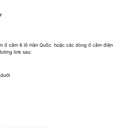
y
phẩm ổ cắm 6 lỗ Hàn Quốc hoặc các dòng ổ cắm điện
ường link sau:
 dưới