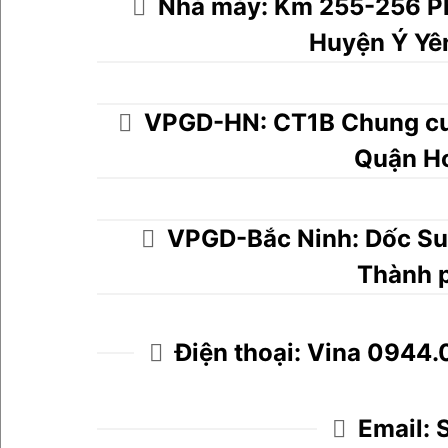
Nhà máy: Km 255-256 Ph
Huyện Ý Yê
VPGD-HN: CT1B Chung cư
Quận H
VPGD-Bắc Ninh: Dốc Su
Thành 
Điện thoại: Vina 0944.
Email: