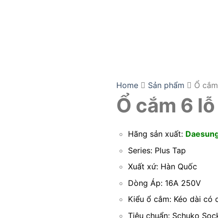
Vina 0944.065
Home
Sản phẩm
Ổ cắm 
Ổ cắm 6 l
Hãng sản xuất:
Daesung
Series: Plus Tap
Xuất xứ: Hàn Quốc
Dòng Áp: 16A 250V
Kiểu ổ cắm: Kéo dài có
Tiêu chuẩn: Schuko Soc