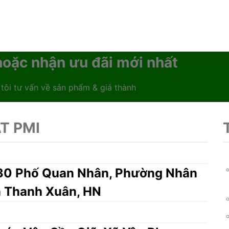
oặc nhận ưu đãi mới nhất
 tôi tư vấn về sản phẩm & giá thành
T PMI
3/30 Phố Quan Nhân, Phường Nhân
n Thanh Xuân, HN