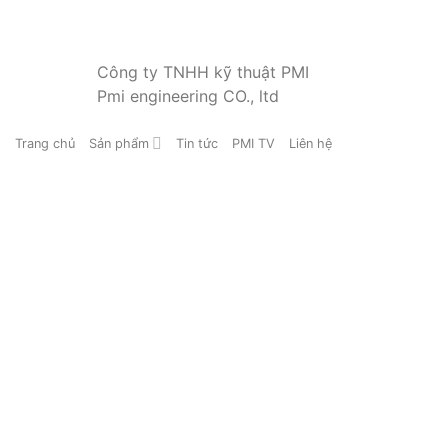
Công ty TNHH kỹ thuật PMI
Pmi engineering CO., ltd
Trang chủ
Sản phẩm
Tin tức
PMI TV
Liên hệ