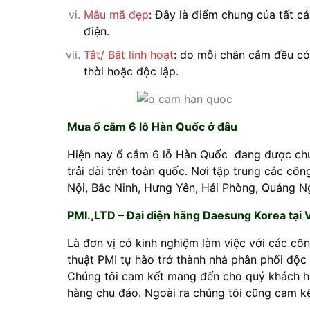
Mẫu mã đẹp
: Đây là điểm chung của tất 
điện.
Tắt/ Bật linh hoạt
: do mỗi chân cắm đều có
thời hoặc độc lập.
Mua ổ cắm 6 lỗ Hàn Quốc ở đâu
Hiện nay ổ cắm 6 lỗ Hàn Quốc đang được chún
trải dài trên toàn quốc. Nơi tập trung các c
Nội, Bắc Ninh, Hưng Yên, Hải Phòng, Quảng N
PMI.,LTD – Đại diện hãng Daesung Korea tại 
Là đơn vị có kinh nghiệm làm việc với các c
thuật PMI tự hào trở thành nhà phân phối độ
Chúng tôi cam kết mang đến cho quý khách h
hàng chu đáo. Ngoài ra chúng tôi cũng cam k