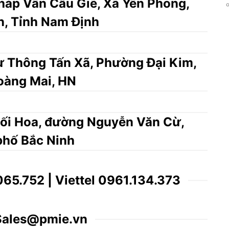
áp Vân Cầu Giẽ, Xã Yên Phong,
n, Tỉnh Nam Định
 Thông Tấn Xã, Phường Đại Kim,
oàng Mai, HN
ối Hoa, đường Nguyễn Văn Cừ,
phố Bắc Ninh
065.752 | Viettel 0961.134.373
 Sales@pmie.vn