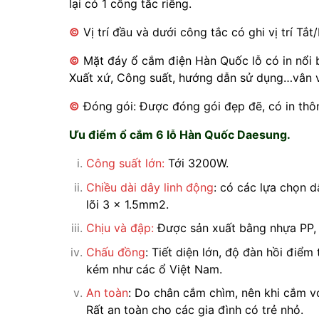
lại có 1 công tắc riêng.
©
Vị trí đầu và dưới công tắc có ghi vị trí Tắ
©
Mặt đáy ổ cắm điện Hàn Quốc lỗ có in nổi b
Xuất xứ, Công suất, hướng dẫn sử dụng…vân 
©
Đóng gói: Được đóng gói đẹp đẽ, có in thôn
Ưu điểm ổ cắm 6 lỗ Hàn Quốc Daesung.
Công suất lớn:
Tới 3200W.
Chiều dài dây linh động
: có các lựa chọn d
lõi 3 x 1.5mm2.
Chịu và đập:
Được sản xuất bằng nhựa PP, c
Chấu đồng
: Tiết diện lớn, độ đàn hồi điểm
kém như các ổ Việt Nam.
An toàn
: Do chân cắm chìm, nên khi cắm vớ
Rất an toàn cho các gia đình có trẻ nhỏ.