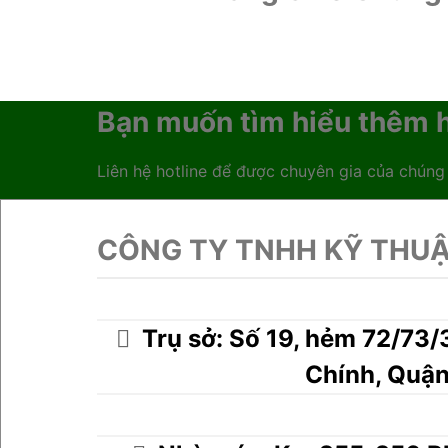
Bạn muốn tìm hiểu thêm h
Liên hệ hotline để được chuyên gia của chúng
CÔNG TY TNHH KỸ THUẬ
Trụ sở: Số 19, hẻm 72/7
Chính, Quậ