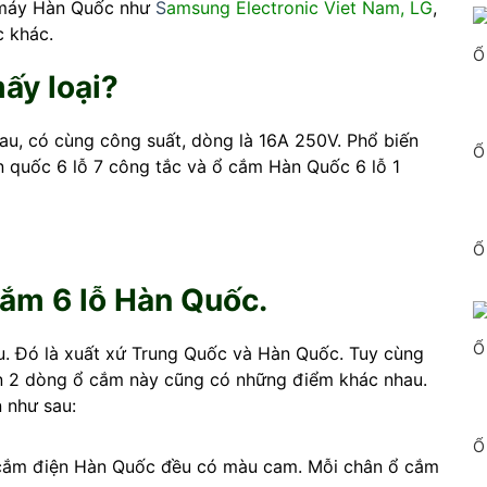
à máy Hàn Quốc như
S
amsung Electronic Viet Nam,
LG
,
c khác.
Ổ
ấy loại?
u, có cùng công suất, dòng là 16A 250V. Phổ biến
Ổ
àn quốc 6 lỗ 7 công tắc và ổ cắm Hàn Quốc 6 lỗ 1
Ổ
ắm 6 lỗ Hàn Quốc.
Ổ
au. Đó là xuất xứ Trung Quốc và Hàn Quốc. Tuy cùng
ên 2 dòng ổ cắm này cũng có những điểm khác nhau.
 như sau:
Ổ
 cắm điện Hàn Quốc đều có màu cam. Mỗi chân ổ cắm