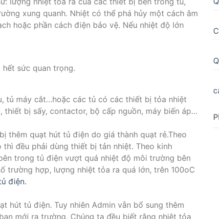
Q
 lượng nhiệt tỏa ra của các thiết bị bên trong tủ,
 trường xung quanh. Nhiệt có thể phá hủy một cách âm
ch hoặc phần cách điện bảo vệ. Nếu nhiệt độ lớn
C
Q
à hết sức quan trọng.
c
bù, tủ máy cắt…hoặc các tủ có các thiết bị tỏa nhiệt
, thiết bị sấy, contactor, bộ cấp nguồn, máy biến áp…
P
bị thêm quạt hút tủ điện do giá thành quạt rẻ.Theo
 thì đều phải dùng thiết bị tản nhiệt. Theo kinh
 bên trong tủ điện vượt quá nhiệt độ môi trường bên
số trường hợp, lượng nhiệt tỏa ra quá lớn, trên 100oC
tủ điện.
uạt hút tủ điện. Tuy nhiên Admin vẫn bổ sung thêm
ạn mới ra trường. Chúng ta đều biết rằng nhiệt tỏa