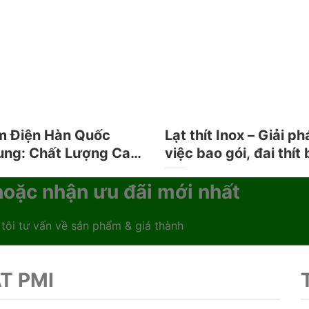
m Điện Hàn Quốc
Lạt thít Inox – Giải p
ng: Chất Lượng Cao,
việc bao gói, đai thít
àn Tuyệt Đối
vững
oặc nhận ưu đãi mới nhất
 tôi tư vấn về sản phẩm & giá thành
T PMI