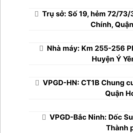
Trụ sở: Số 19, hẻm 72/7
Chính, Quậ
Nhà máy: Km 255-256 Ph
Huyện Ý Yê
VPGD-HN: CT1B Chung cư
Quận H
VPGD-Bắc Ninh: Dốc Su
Thành 