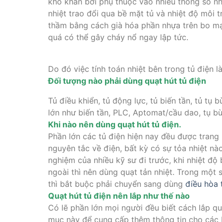
khó khăn bởi phụ thuộc vào nhiều thông số như:
nhiệt trao đổi qua bề mặt tủ và nhiệt độ môi
thầm bằng cách già hóa phần nhựa trên bo mạ
quá có thể gây cháy nổ ngay lập tức.
Do đó việc tính toán nhiệt bên trong tủ điện l
Đối tượng nào phải dùng quạt hút tủ điện
Tủ điều khiển, tủ động lực, tủ biến tần, tủ tụ 
lớn như biến tần, PLC, Aptomat/cầu dao, tụ bù
Khi nào nên dùng quạt hút tủ điện.
Phần lớn các tủ điện hiện nay đều được trang 
nguyên tắc về điện, bất kỳ có sự tỏa nhiệt nào
nghiệm của nhiều kỹ sư đi trước, khi nhiệt độ
ngoài thì nên dùng quạt tản nhiệt. Trong một 
thì bắt buộc phải chuyển sang dùng
điều hòa 
Quạt hút tủ điện nên lắp như thế nào
Có lẽ phần lớn mọi người đều biết cách lắp q
mục này để cung cấp thêm thông tin cho các b