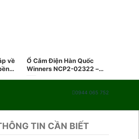
háp về
Ổ Cắm Điện Hàn Quốc
 bền
Winners NCP2-02322 –
Giải Pháp An Toàn và Hiệu
Quả Cho Công Nghiệp
0944 065 752
THÔNG TIN CẦN BIẾT