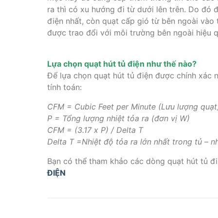
ra thì có xu hướng đi từ dưới lên trên. Do đó đ
điện nhất, còn quạt cấp gió từ bên ngoài vào t
được trao đổi với môi trường bên ngoài hiệu q
Lựa chọn quạt hút tủ điện như thế nào?
Để lựa chọn quạt hút tủ điện được chính xác 
tính toán:
CFM = Cubic Feet per Minute (Lưu lượng quạt
P = Tổng lượng nhiệt tỏa ra (đơn vị W)
CFM = (3.17 x P) / Delta T
Delta T =Nhiệt độ tỏa ra lớn nhất trong tủ – n
Bạn có thể tham khảo các dòng quạt hút tủ đi
ĐIỆN