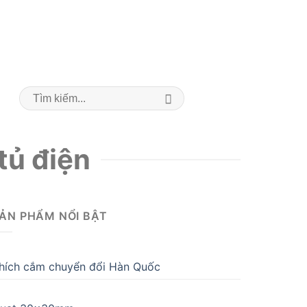
.752
Viettel 0961.134.373
Sales@pmie.vn
Search
for:
tủ điện
ẢN PHẨM NỔI BẬT
hích cắm chuyển đổi Hàn Quốc