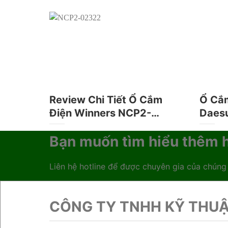
Review Chi Tiết Ổ Cắm
Ổ Cắ
Điện Winners NCP2-
Daesu
02322 và NCP2-02222
An To
Bạn muốn tìm hiểu thêm h
Liên hệ hotline để được chuyên gia của chúng
CÔNG TY TNHH KỸ THUẬ