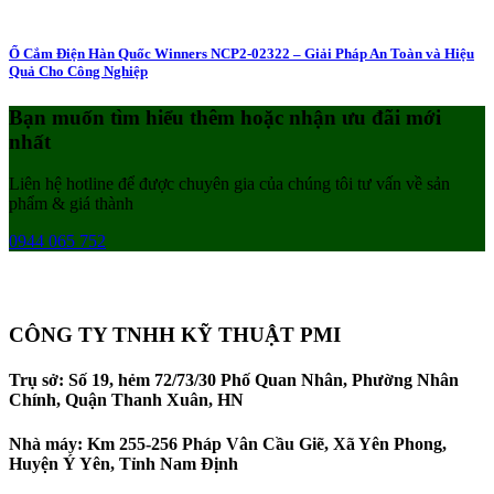
Ổ Cắm Điện Hàn Quốc Winners NCP2-02322 – Giải Pháp An Toàn và Hiệu
Quả Cho Công Nghiệp
Bạn muốn tìm hiểu thêm hoặc nhận ưu đãi mới
nhất
Liên hệ hotline để được chuyên gia của chúng tôi tư vấn về sản
phẩm & giá thành
0944 065 752
CÔNG TY TNHH KỸ THUẬT PMI
Trụ sở: Số 19, hẻm 72/73/30 Phố Quan Nhân, Phường Nhân
Chính, Quận Thanh Xuân, HN
Nhà máy: Km 255-256 Pháp Vân Cầu Giẽ, Xã Yên Phong,
Huyện Ý Yên, Tỉnh Nam Định