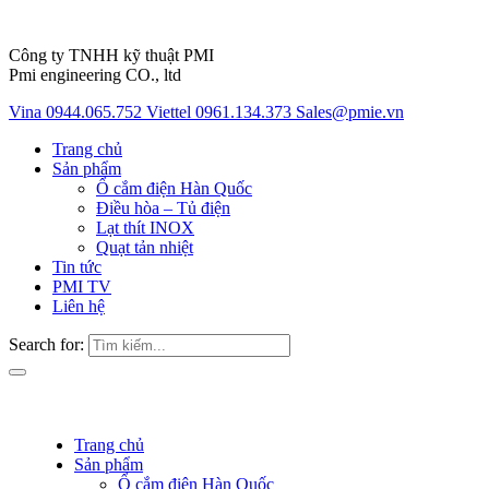
Công ty TNHH kỹ thuật PMI
Pmi engineering CO., ltd
Vina 0944.065.752
Viettel 0961.134.373
Sales@pmie.vn
Trang chủ
Sản phẩm
Ổ cắm điện Hàn Quốc
Điều hòa – Tủ điện
Lạt thít INOX
Quạt tản nhiệt
Tin tức
PMI TV
Liên hệ
Search for:
Trang chủ
Sản phẩm
Ổ cắm điện Hàn Quốc