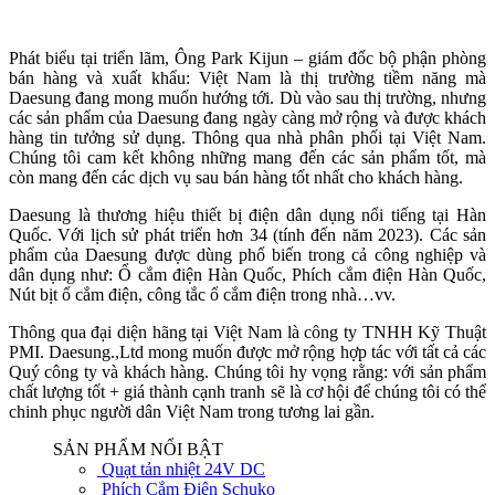
Phát biểu tại triển lãm, Ông Park Kijun – giám đốc bộ phận phòng
bán hàng và xuất khẩu: Việt Nam là thị trường tiềm năng mà
Daesung đang mong muốn hướng tới. Dù vào sau thị trường, nhưng
các sản phẩm của Daesung đang ngày càng mở rộng và được khách
hàng tin tưởng sử dụng. Thông qua nhà phân phối tại Việt Nam.
Chúng tôi cam kết không những mang đến các sản phẩm tốt, mà
còn mang đến các dịch vụ sau bán hàng tốt nhất cho khách hàng.
Daesung là thương hiệu thiết bị điện dân dụng nổi tiếng tại Hàn
Quốc. Với lịch sử phát triển hơn 34 (tính đến năm 2023). Các sản
phẩm của Daesung được dùng phổ biến trong cả công nghiệp và
dân dụng như: Ổ cắm điện Hàn Quốc, Phích cắm điện Hàn Quốc,
Nút bịt ổ cắm điện, công tắc ổ cắm điện trong nhà…vv.
Thông qua đại diện hãng tại Việt Nam là công ty TNHH Kỹ Thuật
PMI. Daesung.,Ltd mong muốn được mở rộng hợp tác với tất cả các
Quý công ty và khách hàng. Chúng tôi hy vọng rằng: với sản phẩm
chất lượng tốt + giá thành cạnh tranh sẽ là cơ hội để chúng tôi có thể
chinh phục người dân Việt Nam trong tương lai gần.
SẢN PHẨM NỔI BẬT
Quạt tản nhiệt 24V DC
Phích Cắm Điện Schuko